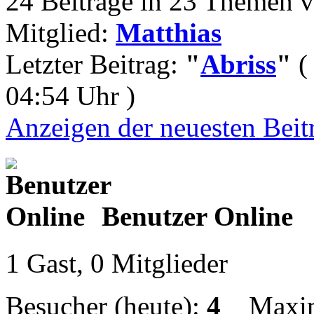
24 Beiträge in 23 Themen v
Mitglied:
Matthias
Letzter Beitrag:
"
Abriss
"
( 
04:54 Uhr )
Anzeigen der neuesten Beit
Benutzer Online
1 Gast, 0 Mitglieder
Besucher (heute):
4
Maximal